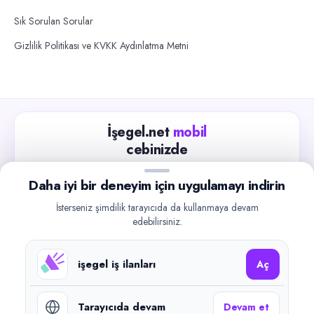
Sık Sorulan Sorular
Gizlilik Politikası ve KVKK Aydınlatma Metni
İşegel.net
mobil
cebinizde
Güncel iş ilanlarını takip edin, işverenlerle hızlıca
Daha iyi bir deneyim için uygulamayı indirin
iletişime geçin.
İsterseniz şimdilik tarayıcıda da kullanmaya devam
App Store
Google Play
edebilirsiniz.
işegel iş ilanları
Aç
Tarayıcıda devam
Devam et
©
2026
işegel.net. Tüm hakları saklıdır.