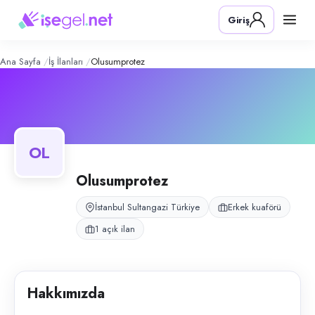
Olusumprotez
– Şirket Profili
Konum:
Sultangazi, İstanbul
Giriş
Olusumprotez, Sultangazi, İstanbul bölgesinde erkek kuaförü alanında f
Açık pozisyonlar
Erkek Kuaförü
Ana Sayfa
İş İlanları
Olusumprotez
OL
Olusumprotez
İstanbul Sultangazi Türkiye
Erkek kuaförü
1 açık ilan
Hakkımızda