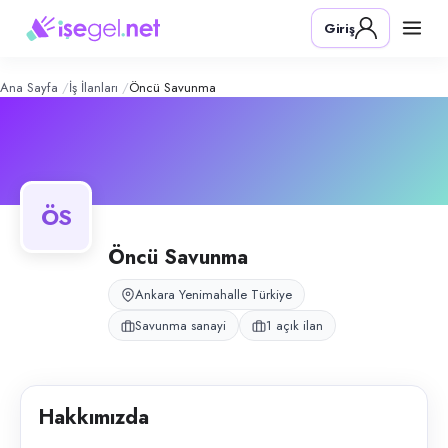
Öncü Savunma
– Şirket Profili
Konum:
Yenimahalle, Ankara
Giriş
Öncü Savunma, Yenimahalle, Ankara bölgesinde savunma sanayi alanınd
Açık pozisyonlar
Üretim Elemanı
Ana Sayfa
İş İlanları
Öncü Savunma
ÖS
Öncü Savunma
Ankara Yenimahalle Türkiye
Savunma sanayi
1 açık ilan
Hakkımızda