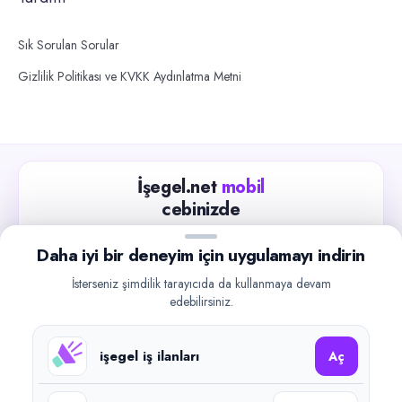
Sık Sorulan Sorular
Gizlilik Politikası ve KVKK Aydınlatma Metni
İşegel.net
mobil
cebinizde
Güncel iş ilanlarını takip edin, işverenlerle hızlıca
Daha iyi bir deneyim için uygulamayı indirin
iletişime geçin.
İsterseniz şimdilik tarayıcıda da kullanmaya devam
App Store
Google Play
edebilirsiniz.
işegel iş ilanları
Aç