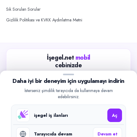
Sık Sorulan Sorular
Gizlilik Politikası ve KVKK Aydınlatma Metni
İşegel.net
mobil
cebinizde
Güncel iş ilanlarını takip edin, işverenlerle hızlıca
Daha iyi bir deneyim için uygulamayı indirin
iletişime geçin.
İsterseniz şimdilik tarayıcıda da kullanmaya devam
App Store
Google Play
edebilirsiniz.
işegel iş ilanları
Aç
Tarayıcıda devam
Devam et
©
2026
işegel.net. Tüm hakları saklıdır.