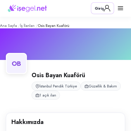
OSİS BAYAN KUAFÖRÜ
– Şirket Profi
Konum:
Pendik, İstanbul
Giriş
OSİS BAYAN KUAFÖRÜ, Pendik, İstanbul bölgesinde güzellik & bakım al
Açık pozisyonlar
Manikür & Pedikür Uzmanı
Ana Sayfa
İş İlanları
Osis Bayan Kuaförü
OB
Osis Bayan Kuaförü
İstanbul Pendik Türkiye
Güzellik & Bakım
1 açık ilan
Hakkımızda