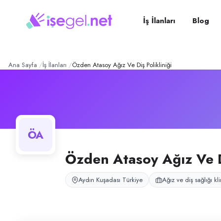
Özden Atasoy Ağız ve Diş P
Konum:
Kuşadası, Aydın
Özden Atasoy Ağız ve Diş Polikliniği, Kuşadası, Aydın bölgesinde ağız v
İş İlanları
Blog
Açık pozisyonlar
Temizlik Görevlisi (Bayan)
Ana Sayfa
İş İlanları
Özden Atasoy Ağız Ve Diş Polikliniği
ÖA
Özden Atasoy Ağız Ve Di
Aydın Kuşadası Türkiye
Ağız ve diş sağlığı kli