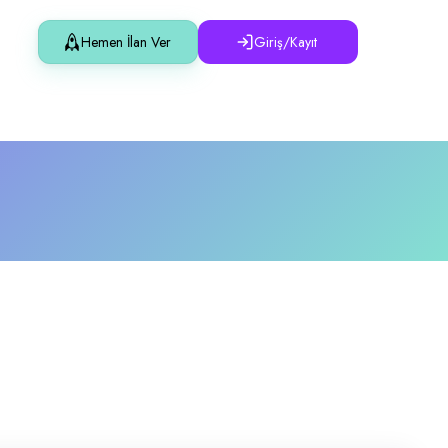
Hemen İlan Ver
Giriş/Kayıt