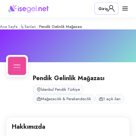
Pendik Gelinlik Mağazası
– Şirket Pro
Konum:
Pendik, İstanbul
Giriş
Pendik Gelinlik Mağazası, kurumsal gelinlik ve abiye perakende satışlar
Açık pozisyonlar
Mağaza Satış Danışmanı
Ana Sayfa
İş İlanları
Pendik Gelinlik Mağazası
Pendik Gelinlik Mağazası
İstanbul Pendik Türkiye
Mağazacılık & Perakendecilik
1 açık ilan
Hakkımızda