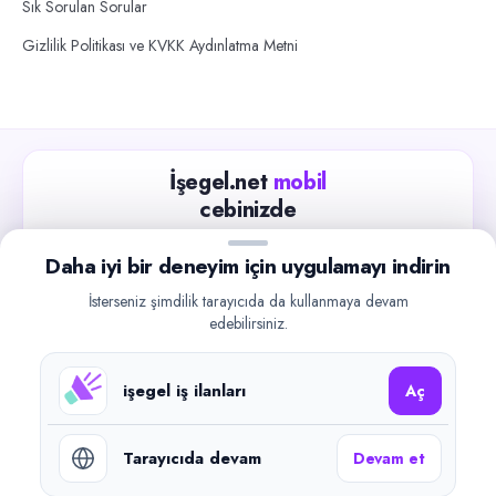
Sık Sorulan Sorular
Gizlilik Politikası ve KVKK Aydınlatma Metni
İşegel.net
mobil
cebinizde
Güncel iş ilanlarını takip edin, işverenlerle hızlıca
Daha iyi bir deneyim için uygulamayı indirin
iletişime geçin.
İsterseniz şimdilik tarayıcıda da kullanmaya devam
App Store
Google Play
edebilirsiniz.
işegel iş ilanları
Aç
Tarayıcıda devam
Devam et
©
2026
işegel.net. Tüm hakları saklıdır.