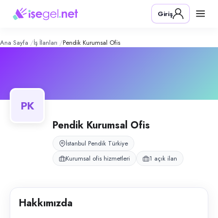
Pendik Kurumsal Ofis
– Şirket Profili
Konum:
Pendik, İstanbul
Giriş
Pendik Kurumsal Ofis, Pendik, İstanbul bölgesinde kurumsal ofis hizmetl
Açık pozisyonlar
Sekreter (Bayan)
Ana Sayfa
İş İlanları
Pendik Kurumsal Ofis
PK
Pendik Kurumsal Ofis
İstanbul Pendik Türkiye
Kurumsal ofis hizmetleri
1 açık ilan
Hakkımızda