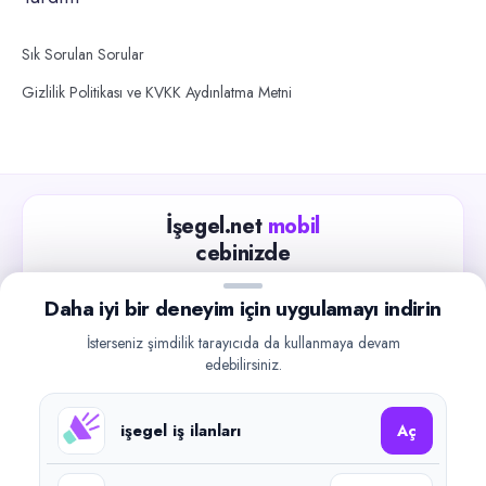
Sık Sorulan Sorular
Gizlilik Politikası ve KVKK Aydınlatma Metni
İşegel.net
mobil
cebinizde
Güncel iş ilanlarını takip edin, işverenlerle hızlıca
Daha iyi bir deneyim için uygulamayı indirin
iletişime geçin.
İsterseniz şimdilik tarayıcıda da kullanmaya devam
App Store
Google Play
edebilirsiniz.
işegel iş ilanları
Aç