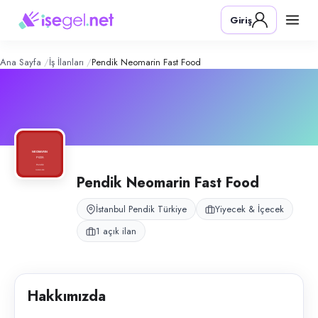
Pendik Neomarin Fast Food
– Şirket 
Konum:
Pendik, İstanbul
Giriş
Pendik Neomarin Fast Food, İstanbul Pendik Neomarin AVM’de pizza r
Açık pozisyonlar
Bulaşıkçı
Ana Sayfa
İş İlanları
Pendik Neomarin Fast Food
Pendik Neomarin Fast Food
İstanbul Pendik Türkiye
Yiyecek & İçecek
1 açık ilan
Hakkımızda