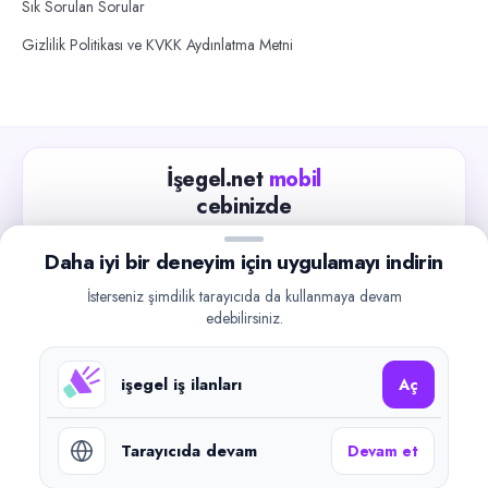
Sık Sorulan Sorular
Gizlilik Politikası ve KVKK Aydınlatma Metni
İşegel.net
mobil
cebinizde
Güncel iş ilanlarını takip edin, işverenlerle hızlıca
Daha iyi bir deneyim için uygulamayı indirin
iletişime geçin.
İsterseniz şimdilik tarayıcıda da kullanmaya devam
App Store
Google Play
edebilirsiniz.
işegel iş ilanları
Aç
Tarayıcıda devam
Devam et
©
2026
işegel.net. Tüm hakları saklıdır.