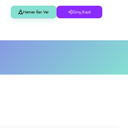
Hemen İlan Ver
Giriş/Kayıt