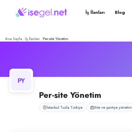
PER-SİTE YÖNETİM
– Şirke
Konum:
Tuzla, İstanbul
PER-SİTE YÖNETİM, Tuzla, İstanbul bölgesinde site ve şantiye yönetimi 
İş İlanları
Blog
Açık pozisyonlar
Temizlik Görevlisi (Bay)
Ana Sayfa
İş İlanları
Per-site Yönetim
PY
Per-site Yönetim
İstanbul Tuzla Türkiye
Site ve şantiye yönetim