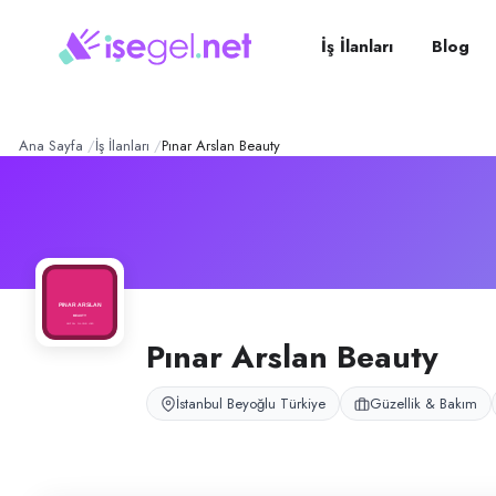
Pınar Arslan Beauty
– Şirke
Konum:
Beyoğlu, İstanbul
Pınar Arslan Beauty, İstanbul Beyoğlu’nda güzellik ve el-bakım hizmetle
İş İlanları
Blog
Açık pozisyonlar
Manikür & Pedikür Uzmanı
Ana Sayfa
İş İlanları
Pınar Arslan Beauty
Pınar Arslan Beauty
İstanbul Beyoğlu Türkiye
Güzellik & Bakım