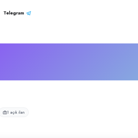
t Profili
ri sunan salondur.
Telegram
1 açık ilan