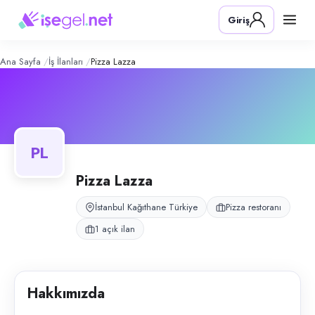
Pizza Lazza
– Şirket Profili
Konum:
Kağıthane, İstanbul
Giriş
Pizza Lazza, Kağıthane, İstanbul bölgesinde pizza restoranı alanında fa
Açık pozisyonlar
Pizza Ustası
Ana Sayfa
İş İlanları
Pizza Lazza
PL
Pizza Lazza
İstanbul Kağıthane Türkiye
Pizza restoranı
1 açık ilan
Hakkımızda