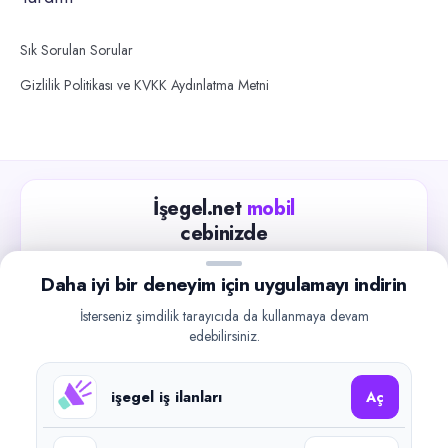
Sık Sorulan Sorular
Gizlilik Politikası ve KVKK Aydınlatma Metni
İşegel.net
mobil
cebinizde
Güncel iş ilanlarını takip edin, işverenlerle hızlıca
Daha iyi bir deneyim için uygulamayı indirin
iletişime geçin.
İsterseniz şimdilik tarayıcıda da kullanmaya devam
App Store
Google Play
edebilirsiniz.
işegel iş ilanları
Aç