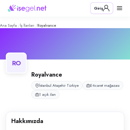
RoyalVance
– Şirket Profili
Konum:
Ataşehir, İstanbul
Giriş
RoyalVance, Ataşehir, İstanbul bölgesinde e-ticaret mağazası alanında 
Açık pozisyonlar
Depo Sorumlusu (Bayan)
Ana Sayfa
İş İlanları
Royalvance
RO
Royalvance
İstanbul Ataşehir Türkiye
E-ticaret mağazası
1 açık ilan
Hakkımızda