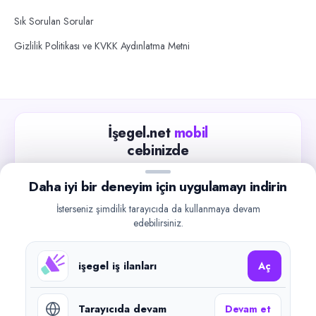
Sık Sorulan Sorular
Gizlilik Politikası ve KVKK Aydınlatma Metni
İşegel.net
mobil
cebinizde
Güncel iş ilanlarını takip edin, işverenlerle hızlıca
Daha iyi bir deneyim için uygulamayı indirin
iletişime geçin.
İsterseniz şimdilik tarayıcıda da kullanmaya devam
App Store
Google Play
edebilirsiniz.
işegel iş ilanları
Aç
Tarayıcıda devam
Devam et
©
2026
işegel.net. Tüm hakları saklıdır.