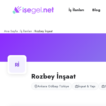
Rozbey İnşaat
– Şirket Prof
Konum:
Gölbaşı, Ankara
Rozbey İnşaat, Gölbaşı, Ankara bölgesinde i̇nşaat & yapı alanında faal
İş İlanları
Blog
Açık pozisyonlar
Beko Loder Operatörü
Ana Sayfa
İş İlanları
Rozbey İnşaat
Rİ
Rozbey İnşaat
Ankara Gölbaşı Türkiye
İnşaat & Yapı