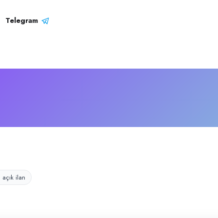
ili
iyet gösteren işletmedir.
Telegram
1 açık ilan