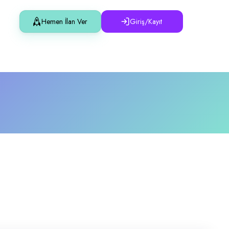
Hemen İlan Ver
Giriş/Kayıt