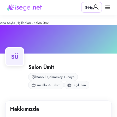
Salon Ümit
– Şirket Profili
Konum:
Çekmeköy, İstanbul
Giriş
Salon Ümit, Çekmeköy, İstanbul bölgesinde güzellik & bakım alanında fa
Açık pozisyonlar
Erkek Kuaförü
Ana Sayfa
İş İlanları
Salon Ümit
SÜ
Salon Ümit
İstanbul Çekmeköy Türkiye
Güzellik & Bakım
1 açık ilan
Hakkımızda