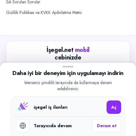
Sık Sorulan Sorular
Gizlilik Politikası ve KVKK Aydınlatma Metni
İşegel.net
mobil
cebinizde
Güncel iş ilanlarını takip edin, işverenlerle hızlıca
Daha iyi bir deneyim için uygulamayı indirin
iletişime geçin.
İsterseniz şimdilik tarayıcıda da kullanmaya devam
App Store
Google Play
edebilirsiniz.
işegel iş ilanları
Aç
Tarayıcıda devam
Devam et
©
2026
işegel.net. Tüm hakları saklıdır.