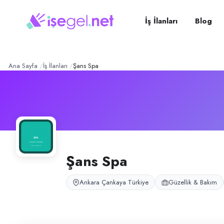
Şans Spa
– Şirket Profili
Konum:
Çankaya, Ankara
Şans Spa, Ankara Çankaya’da spa ve terapi hizmetleri sunmaktadır.
İş İlanları
Blog
Açık pozisyonlar
Terapist (Bayan)
Ana Sayfa
İş İlanları
Şans Spa
Şans Spa
Ankara Çankaya Türkiye
Güzellik & Bakım