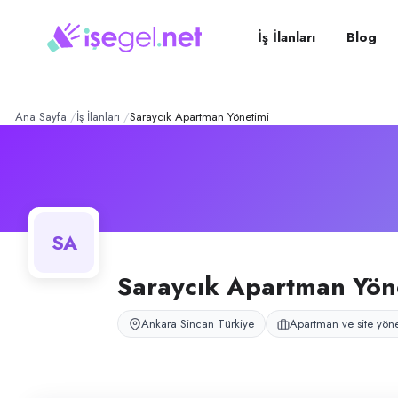
Saraycık Apartman Yöneti
Konum:
Sincan, Ankara
Saraycık Apartman Yönetimi, Sincan, Ankara bölgesinde apartman ve sit
İş İlanları
Blog
Açık pozisyonlar
Apartman Görevlisi
Ana Sayfa
İş İlanları
Saraycık Apartman Yönetimi
SA
Saraycık Apartman Yön
Ankara Sincan Türkiye
Apartman ve site yöne