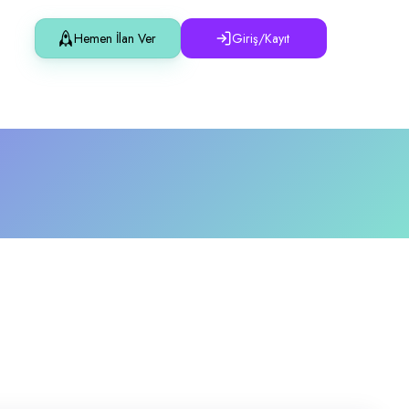
Hemen İlan Ver
Giriş/Kayıt