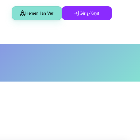
Hemen İlan Ver
Giriş/Kayıt