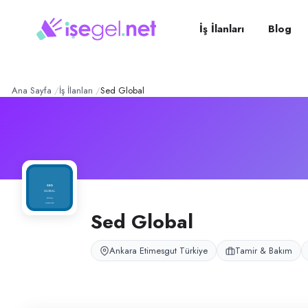
SED Global
– Şirket Profil
Konum:
Etimesgut, Ankara
SED Global, Ankara Etimesgut’ta klima montaj ve bakım hizmeti sunan te
İş İlanları
Blog
Açık pozisyonlar
Klima Ustası
Ana Sayfa
İş İlanları
Sed Global
Sed Global
Ankara Etimesgut Türkiye
Tamir & Bakım