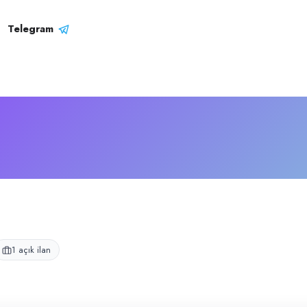
i
knik servis firmasıdır.
Telegram
1 açık ilan