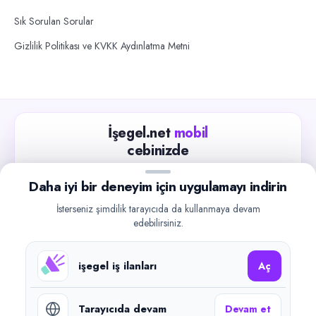
Sık Sorulan Sorular
Gizlilik Politikası ve KVKK Aydınlatma Metni
İşegel.net
mobil
cebinizde
Güncel iş ilanlarını takip edin, işverenlerle hızlıca
Daha iyi bir deneyim için uygulamayı indirin
iletişime geçin.
İsterseniz şimdilik tarayıcıda da kullanmaya devam
App Store
Google Play
edebilirsiniz.
işegel iş ilanları
Aç
Tarayıcıda devam
Devam et
©
2026
işegel.net. Tüm hakları saklıdır.