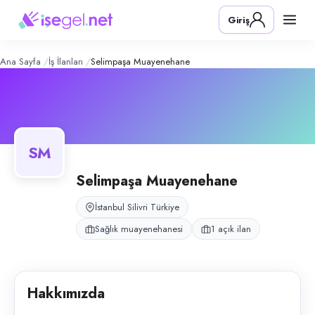
Selimpaşa Muayenehane
– Şirket Pro
Konum:
Silivri, İstanbul
Giriş
Selimpaşa Muayenehane, Silivri, İstanbul bölgesinde sağlık muayenehane
Açık pozisyonlar
Temizlik Görevlisi (Bayan)
Ana Sayfa
İş İlanları
Selimpaşa Muayenehane
SM
Selimpaşa Muayenehane
İstanbul Silivri Türkiye
Sağlık muayenehanesi
1 açık ilan
Hakkımızda