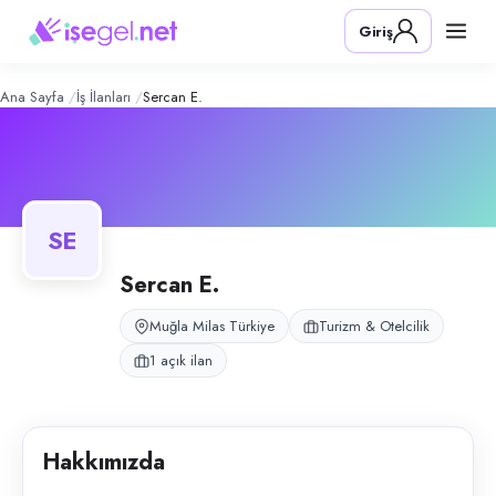
Sercan E.
– Şirket Profili
Konum:
Milas, Muğla
Giriş
Sercan E., Milas, Muğla bölgesinde turizm & otelcilik alanında faaliyet 
Açık pozisyonlar
Kuaför (Bayan)
Ana Sayfa
İş İlanları
Sercan E.
SE
Sercan E.
Muğla Milas Türkiye
Turizm & Otelcilik
1 açık ilan
Hakkımızda