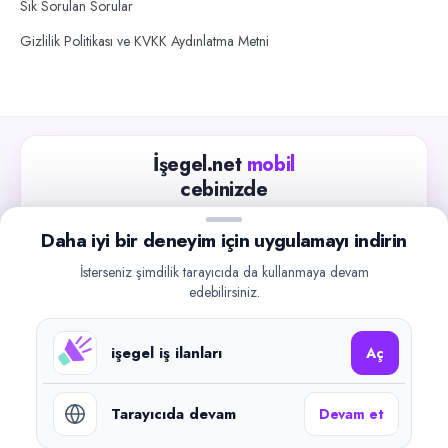
Sık Sorulan Sorular
Gizlilik Politikası ve KVKK Aydınlatma Metni
İşegel.net
mobil
cebinizde
Güncel iş ilanlarını takip edin, işverenlerle hızlıca
Daha iyi bir deneyim için uygulamayı indirin
iletişime geçin.
İsterseniz şimdilik tarayıcıda da kullanmaya devam
App Store
Google Play
edebilirsiniz.
işegel iş ilanları
Aç
Tarayıcıda devam
Devam et
©
2026
işegel.net. Tüm hakları saklıdır.