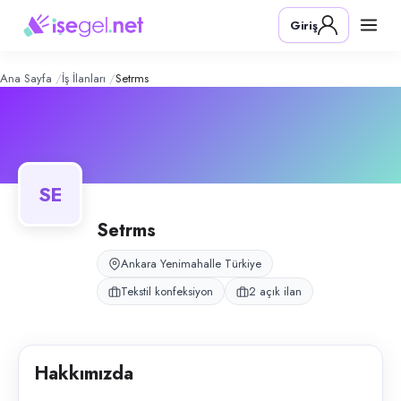
SETRMS
– Şirket Profili
Konum:
Yenimahalle, Ankara
Giriş
SETRMS, Yenimahalle, Ankara bölgesinde tekstil konfeksiyon alanında fa
Açık pozisyonlar
Model Makineci
Terzi
Ana Sayfa
İş İlanları
Setrms
SE
Setrms
Ankara Yenimahalle Türkiye
Tekstil konfeksiyon
2 açık ilan
Hakkımızda