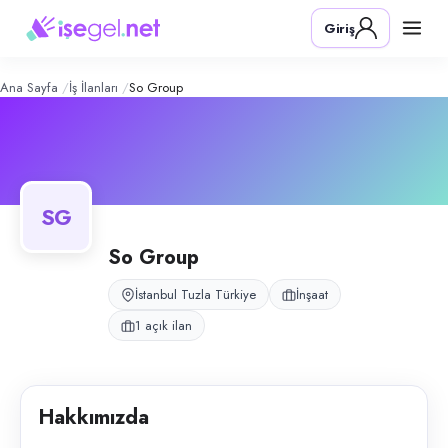
SO Group
– Şirket Profili
Konum:
Tuzla, İstanbul
Giriş
SO Group, Tuzla, İstanbul bölgesinde i̇nşaat alanında faaliyet gösteren
Açık pozisyonlar
Sekreter (Bayan)
Ana Sayfa
İş İlanları
So Group
SG
So Group
İstanbul Tuzla Türkiye
İnşaat
1 açık ilan
Hakkımızda