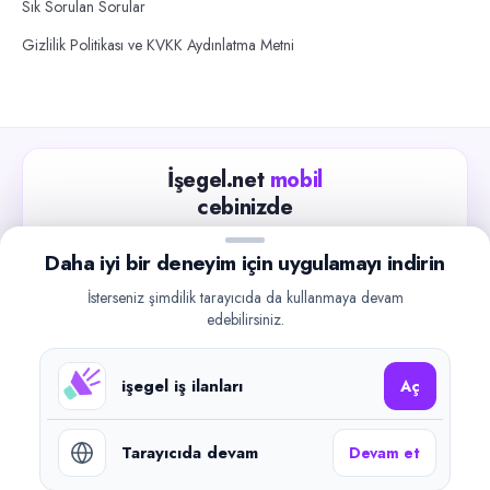
Sık Sorulan Sorular
Gizlilik Politikası ve KVKK Aydınlatma Metni
İşegel.net
mobil
cebinizde
Güncel iş ilanlarını takip edin, işverenlerle hızlıca
Daha iyi bir deneyim için uygulamayı indirin
iletişime geçin.
İsterseniz şimdilik tarayıcıda da kullanmaya devam
App Store
Google Play
edebilirsiniz.
işegel iş ilanları
Aç
Tarayıcıda devam
Devam et
©
2026
işegel.net. Tüm hakları saklıdır.