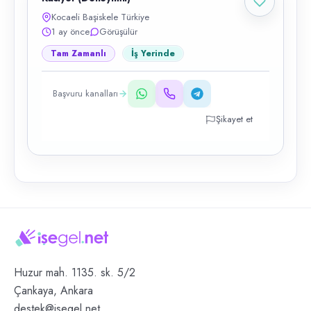
Kocaeli Başiskele Türkiye
1 ay önce
Görüşülür
Tam Zamanlı
İş Yerinde
Başvuru kanalları
Şikayet et
Huzur mah. 1135. sk. 5/2
Çankaya, Ankara
destek@isegel.net