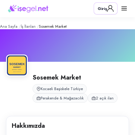
SOSEMEK Market
– Şirket Profili
Konum:
Başiskele, Kocaeli
Giriş
SOSEMEK Market, Kocaeli Başiskele'de bakkal/market operasyonunda d
Açık pozisyonlar
Kasiyer
Kasiyer (Deneyimli)
Ana Sayfa
İş İlanları
Sosemek Market
Sosemek Market
Kocaeli Başiskele Türkiye
Perakende & Mağazacılık
2 açık ilan
Hakkımızda