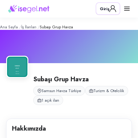
Subaşı Grup Havza
– Şirket Profili
Konum:
Havza, Samsun
Giriş
Subaşı Grup Havza, Samsun Havza’da otel ve konaklama işletmeciliğ
Açık pozisyonlar
Halkla İlişkiler Uzmanı (Bayan)
Ana Sayfa
İş İlanları
Subaşı Grup Havza
Subaşı Grup Havza
Samsun Havza Türkiye
Turizm & Otelcilik
1 açık ilan
Hakkımızda