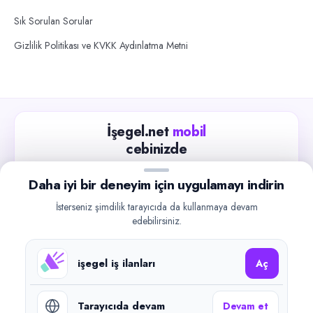
Sık Sorulan Sorular
Gizlilik Politikası ve KVKK Aydınlatma Metni
İşegel.net
mobil
cebinizde
Güncel iş ilanlarını takip edin, işverenlerle hızlıca
Daha iyi bir deneyim için uygulamayı indirin
iletişime geçin.
İsterseniz şimdilik tarayıcıda da kullanmaya devam
App Store
Google Play
edebilirsiniz.
işegel iş ilanları
Aç
Tarayıcıda devam
Devam et
©
2026
işegel.net. Tüm hakları saklıdır.