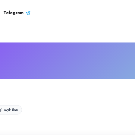
li
yet gösteren işletmedir.
Telegram
1 açık ilan