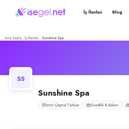
Sunshine spa
– Şirket Profi
Konum:
Çeşme, İzmir
Sunshine spa, Çeşme, İzmir bölgesinde güzellik & bakım alanında faali
İş İlanları
Blog
Açık pozisyonlar
Masöz (Bayan)
Ana Sayfa
İş İlanları
Sunshine Spa
SS
Sunshine Spa
İzmir Çeşme Türkiye
Güzellik & Bakım