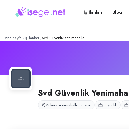
SVD Güvenlik Yenimahalle
Konum:
Yenimahalle, Ankara
SVD Güvenlik Yenimahalle, Ankara Yenimahalle Gimat’ta güvenlik ve tekni
İş İlanları
Blog
Açık pozisyonlar
Büro Personeli (Bayan)
Ana Sayfa
İş İlanları
Svd Güvenlik Yenimahalle
Svd Güvenlik Yenimaha
Ankara Yenimahalle Türkiye
Güvenlik