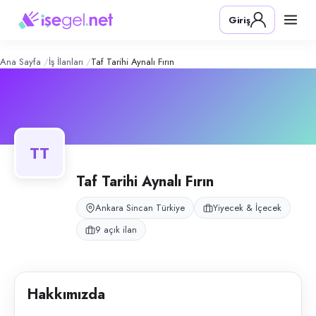
TAF Tarihi Aynalı Fırın
– Şirket Profil
Konum:
Sincan, Ankara
Giriş
TAF Tarihi Aynalı Fırın, Sincan, Ankara bölgesinde yiyecek & i̇çecek al
Açık pozisyonlar
Yönetici
Bulaşıkçı
Ana Sayfa
İş İlanları
Taf Tarihi Aynalı Fırın
Garson
Aşçı
Kurye
Tezgahtar
TT
Kasiyer
Taf Tarihi Aynalı Fırın
Komi
Barista
Ankara Sincan Türkiye
Yiyecek & İçecek
9 açık ilan
Hakkımızda