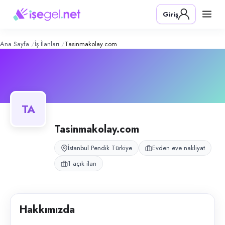
TasinmaKolay.com
– Şirket Profili
Konum:
Pendik, İstanbul
Giriş
TasinmaKolay.com, Pendik, İstanbul bölgesinde evden eve nakliyat alan
Açık pozisyonlar
Taşıma Elemanı
Ana Sayfa
İş İlanları
Tasinmakolay.com
TA
Tasinmakolay.com
İstanbul Pendik Türkiye
Evden eve nakliyat
1 açık ilan
Hakkımızda