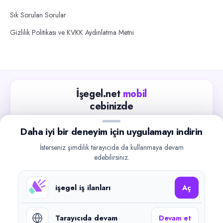
Sık Sorulan Sorular
Gizlilik Politikası ve KVKK Aydınlatma Metni
İşegel.net
mobil
cebinizde
Güncel iş ilanlarını takip edin, işverenlerle hızlıca
Daha iyi bir deneyim için uygulamayı indirin
iletişime geçin.
İsterseniz şimdilik tarayıcıda da kullanmaya devam
App Store
Google Play
edebilirsiniz.
işegel iş ilanları
Aç
Tarayıcıda devam
Devam et
©
2026
işegel.net. Tüm hakları saklıdır.