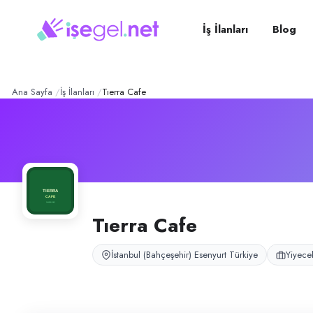
TIERRA CAFE
– Şirket Prof
Konum:
Esenyurt, İstanbul (Bahçeşehir)
TIERRA CAFE, İstanbul Esenyurt Bahçeşehir bölgesinde kafe ve servis 
İş İlanları
Blog
Açık pozisyonlar
Servis Elemanı
Ana Sayfa
İş İlanları
Tıerra Cafe
Tıerra Cafe
İstanbul (Bahçeşehir) Esenyurt Türkiye
Yiyece