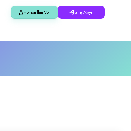
Hemen İlan Ver
Giriş/Kayıt