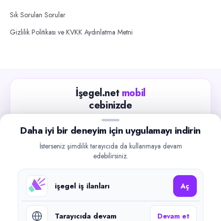
Sık Sorulan Sorular
Gizlilik Politikası ve KVKK Aydınlatma Metni
İşegel.net
mobil
cebinizde
Güncel iş ilanlarını takip edin, işverenlerle hızlıca
Daha iyi bir deneyim için uygulamayı indirin
iletişime geçin.
İsterseniz şimdilik tarayıcıda da kullanmaya devam
App Store
Google Play
edebilirsiniz.
işegel iş ilanları
Aç
Tarayıcıda devam
Devam et
©
2026
işegel.net. Tüm hakları saklıdır.