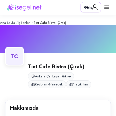
Tint Cafe Bistro (Çırak)
– Şirket Profi
Konum:
Çankaya, Ankara
Giriş
Tint Cafe Bistro, Ankara Çankaya'da cafe-bistro konseptinde yaz döne
Açık pozisyonlar
Aşçı Çırağı
Ana Sayfa
İş İlanları
Tint Cafe Bistro (Çırak)
TC
Tint Cafe Bistro (Çırak)
Ankara Çankaya Türkiye
Restoran & Yiyecek
1 açık ilan
Hakkımızda