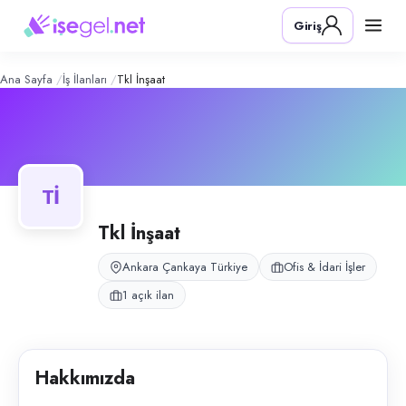
TKL İnşaat
– Şirket Profili
Konum:
Çankaya, Ankara
Giriş
TKL İnşaat, Ankara Çankaya’da ofis ve idari iş süreçleri yürüten bir inşa
Açık pozisyonlar
Yönetici Asistanı
Ana Sayfa
İş İlanları
Tkl İnşaat
Tİ
Tkl İnşaat
Ankara Çankaya Türkiye
Ofis & İdari İşler
1 açık ilan
Hakkımızda