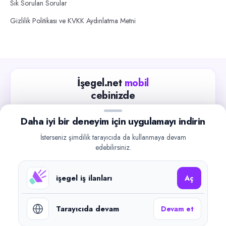
Sık Sorulan Sorular
Gizlilik Politikası ve KVKK Aydınlatma Metni
İşegel.net
mobil
cebinizde
Güncel iş ilanlarını takip edin, işverenlerle hızlıca
Daha iyi bir deneyim için uygulamayı indirin
iletişime geçin.
İsterseniz şimdilik tarayıcıda da kullanmaya devam
App Store
Google Play
edebilirsiniz.
işegel iş ilanları
Aç
Tarayıcıda devam
Devam et
©
2026
işegel.net. Tüm hakları saklıdır.