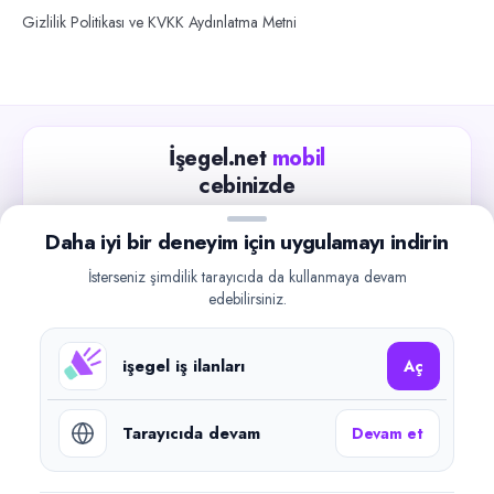
Gizlilik Politikası ve KVKK Aydınlatma Metni
İşegel.net
mobil
cebinizde
Güncel iş ilanlarını takip edin, işverenlerle hızlıca
Daha iyi bir deneyim için uygulamayı indirin
iletişime geçin.
İsterseniz şimdilik tarayıcıda da kullanmaya devam
App Store
Google Play
edebilirsiniz.
işegel iş ilanları
Aç
Tarayıcıda devam
Devam et
©
2026
işegel.net. Tüm hakları saklıdır.
işegel.net bir ilan yayın platformudur; iş bulma aracılığı veya işe
yerleştirme faaliyeti yapmaz.