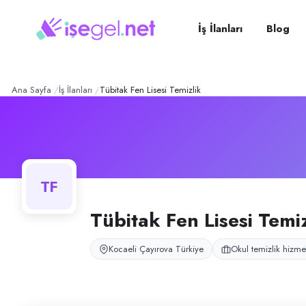
TÜBİTAK Fen Lisesi Temizli
Konum:
Çayırova, Kocaeli
TÜBİTAK Fen Lisesi Temizlik, Çayırova, Kocaeli bölgesinde okul temizlik
İş İlanları
Blog
Açık pozisyonlar
Temizlik Personeli
Ana Sayfa
İş İlanları
Tübitak Fen Lisesi Temizlik
TF
Tübitak Fen Lisesi Temiz
Kocaeli Çayırova Türkiye
Okul temizlik hizme