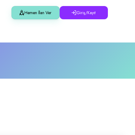
Hemen İlan Ver
Giriş/Kayıt