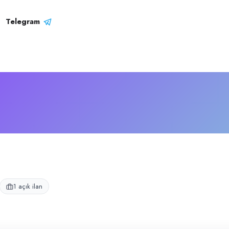
rofili
tmesidir.
Telegram
1 açık ilan