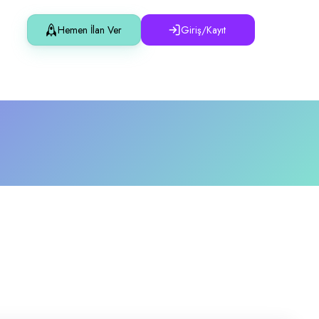
Hemen İlan Ver
Giriş/Kayıt