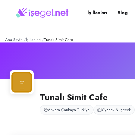
Tunalı Simit Cafe
– Şirket P
Konum:
Çankaya, Ankara
Tunalı Simit Cafe, Ankara Çankaya Tunalı Hilmi’de simit cafe servis işle
İş İlanları
Blog
Açık pozisyonlar
Garson
Ana Sayfa
İş İlanları
Tunalı Simit Cafe
Tunalı Simit Cafe
Ankara Çankaya Türkiye
Yiyecek & İçecek