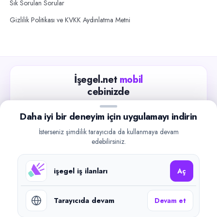
Sık Sorulan Sorular
Gizlilik Politikası ve KVKK Aydınlatma Metni
İşegel.net
mobil
cebinizde
Güncel iş ilanlarını takip edin, işverenlerle hızlıca
Daha iyi bir deneyim için uygulamayı indirin
iletişime geçin.
İsterseniz şimdilik tarayıcıda da kullanmaya devam
App Store
Google Play
edebilirsiniz.
işegel iş ilanları
Aç
Tarayıcıda devam
Devam et
©
2026
işegel.net. Tüm hakları saklıdır.