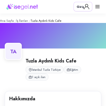
Tuzla Aydınlı Kids Cafe
– Şirket Profi
Konum:
Tuzla, İstanbul
Giriş
Tuzla Aydınlı Kids Cafe, Tuzla, İstanbul bölgesinde eğitim alanında faal
Açık pozisyonlar
Çocuk Gelişim Uzmanı
Ana Sayfa
İş İlanları
Tuzla Aydınlı Kids Cafe
TA
Tuzla Aydınlı Kids Cafe
İstanbul Tuzla Türkiye
Eğitim
1 açık ilan
Hakkımızda