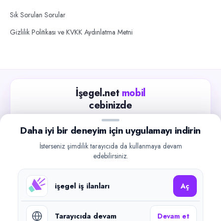
Sık Sorulan Sorular
Gizlilik Politikası ve KVKK Aydınlatma Metni
İşegel.net
mobil
cebinizde
Güncel iş ilanlarını takip edin, işverenlerle hızlıca
Daha iyi bir deneyim için uygulamayı indirin
iletişime geçin.
İsterseniz şimdilik tarayıcıda da kullanmaya devam
App Store
Google Play
edebilirsiniz.
işegel iş ilanları
Aç
Tarayıcıda devam
Devam et
©
2026
işegel.net. Tüm hakları saklıdır.