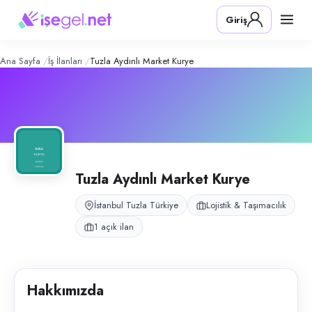
Tuzla Aydınlı Market Kurye
– Şirket P
Konum:
Tuzla, İstanbul
Giriş
Tuzla Aydınlı Market Kurye, İstanbul Tuzla Aydınlı’da market paket serv
Açık pozisyonlar
Moto Kurye
Ana Sayfa
İş İlanları
Tuzla Aydınlı Market Kurye
Tuzla Aydınlı Market Kurye
İstanbul Tuzla Türkiye
Lojistik & Taşımacılık
1 açık ilan
Hakkımızda