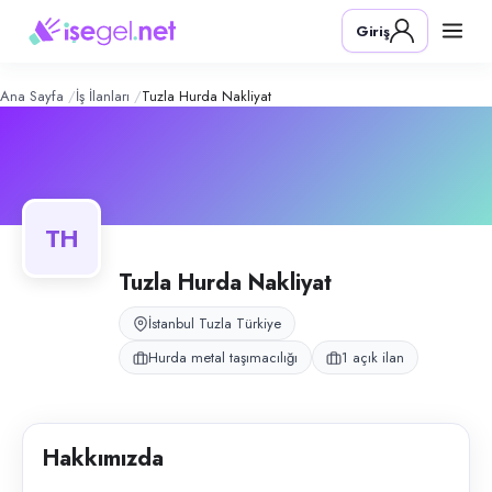
Tuzla Hurda Nakliyat
– Şirket Profili
Konum:
Tuzla, İstanbul
Giriş
Tuzla Hurda Nakliyat, Tuzla, İstanbul bölgesinde hurda metal taşımacılı
Açık pozisyonlar
Şoför
Ana Sayfa
İş İlanları
Tuzla Hurda Nakliyat
TH
Tuzla Hurda Nakliyat
İstanbul Tuzla Türkiye
Hurda metal taşımacılığı
1 açık ilan
Hakkımızda