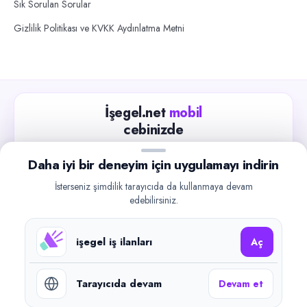
Sık Sorulan Sorular
Gizlilik Politikası ve KVKK Aydınlatma Metni
İşegel.net
mobil
cebinizde
Güncel iş ilanlarını takip edin, işverenlerle hızlıca
Daha iyi bir deneyim için uygulamayı indirin
iletişime geçin.
İsterseniz şimdilik tarayıcıda da kullanmaya devam
App Store
Google Play
edebilirsiniz.
işegel iş ilanları
Aç
Tarayıcıda devam
Devam et
©
2026
işegel.net. Tüm hakları saklıdır.