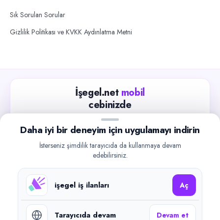
Sık Sorulan Sorular
Gizlilik Politikası ve KVKK Aydınlatma Metni
İşegel.net
mobil
cebinizde
Güncel iş ilanlarını takip edin, işverenlerle hızlıca
Daha iyi bir deneyim için uygulamayı indirin
iletişime geçin.
İsterseniz şimdilik tarayıcıda da kullanmaya devam
App Store
Google Play
edebilirsiniz.
işegel iş ilanları
Aç
Tarayıcıda devam
Devam et
©
2026
işegel.net. Tüm hakları saklıdır.