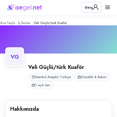
Veli güçlü/türk kuaför
– Şirket Profil
Konum:
Ataşehir, İstanbul
Giriş
Veli güçlü/türk kuaför, Ataşehir, İstanbul bölgesinde güzellik & bakım a
Açık pozisyonlar
Kadın Kuaförü
Ana Sayfa
İş İlanları
Veli Güçlü/türk Kuaför
VG
Veli Güçlü/türk Kuaför
İstanbul Ataşehir Türkiye
Güzellik & Bakım
1 açık ilan
Hakkımızda