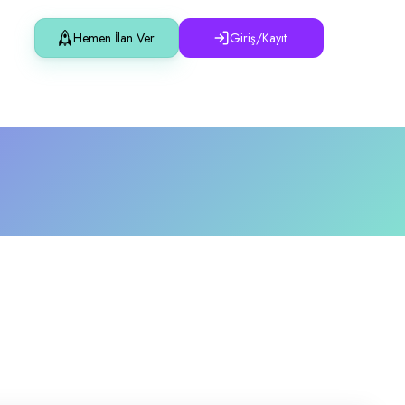
Hemen İlan Ver
Giriş/Kayıt