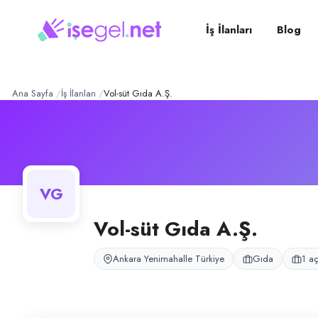
Vol-süt Gıda A.Ş.
– Şirket 
Konum:
Yenimahalle, Ankara
Vol-süt Gıda A.Ş., Ankara İstanbul Yolu Saray Sanayi Sitesi'nde faaliye
İş İlanları
Blog
Açık pozisyonlar
Şoför
Ana Sayfa
İş İlanları
Vol-süt Gıda A.Ş.
VG
Vol-süt Gıda A.Ş.
Ankara Yenimahalle Türkiye
Gıda
1 aç