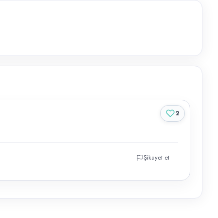
2
Şikayet et