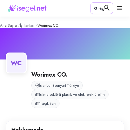
Worimex Co.
– Şirket Profili
Konum:
Esenyurt, İstanbul
Giriş
Worimex Co., Esenyurt, İstanbul bölgesinde isıtma sektörü plastik ve ele
Açık pozisyonlar
Montaj Elemanı
Ana Sayfa
İş İlanları
Worimex CO.
WC
Worimex CO.
İstanbul Esenyurt Türkiye
Isıtma sektörü plastik ve elektronik üretim
1 açık ilan