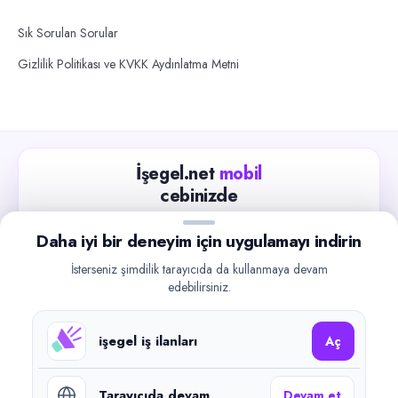
Sık Sorulan Sorular
Gizlilik Politikası ve KVKK Aydınlatma Metni
İşegel.net
mobil
cebinizde
Güncel iş ilanlarını takip edin, işverenlerle hızlıca
Daha iyi bir deneyim için uygulamayı indirin
iletişime geçin.
İsterseniz şimdilik tarayıcıda da kullanmaya devam
App Store
Google Play
edebilirsiniz.
işegel iş ilanları
Aç
Tarayıcıda devam
Devam et