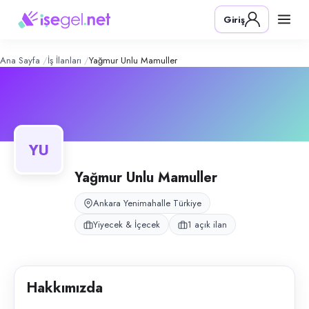
Yağmur Unlu Mamuller
– Şirket Profil
Konum:
Yenimahalle, Ankara
Giriş
Yağmur Unlu Mamuller, Ankara Yenimahalle Demetevler'de fırın ve unlu 
Açık pozisyonlar
Tezgahtar (Bayan)
Ana Sayfa
İş İlanları
Yağmur Unlu Mamuller
YU
Yağmur Unlu Mamuller
Ankara Yenimahalle Türkiye
Yiyecek & İçecek
1 açık ilan
Hakkımızda