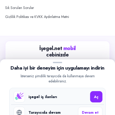
Sık Sorulan Sorular
Gizlilik Politikası ve KVKK Aydınlatma Metni
İşegel.net
mobil
cebinizde
Güncel iş ilanlarını takip edin, işverenlerle hızlıca
Daha iyi bir deneyim için uygulamayı indirin
iletişime geçin.
İsterseniz şimdilik tarayıcıda da kullanmaya devam
App Store
Google Play
edebilirsiniz.
işegel iş ilanları
Aç
Tarayıcıda devam
Devam et
©
2026
işegel.net. Tüm hakları saklıdır.