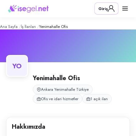
Yenimahalle Ofis
– Şirket Profili
Konum:
Yenimahalle, Ankara
Giriş
Yenimahalle Ofis, Yenimahalle, Ankara bölgesinde ofis ve idari hizmetle
Açık pozisyonlar
Yönetici Asistanı
Ana Sayfa
İş İlanları
Yenimahalle Ofis
YO
Yenimahalle Ofis
Ankara Yenimahalle Türkiye
Ofis ve idari hizmetler
1 açık ilan
Hakkımızda