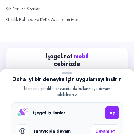
Sık Sorulan Sorular
Gizlilik Politikası ve KVKK Aydınlatma Metni
İşegel.net
mobil
cebinizde
Güncel iş ilanlarını takip edin, işverenlerle hızlıca
Daha iyi bir deneyim için uygulamayı indirin
iletişime geçin.
İsterseniz şimdilik tarayıcıda da kullanmaya devam
App Store
Google Play
edebilirsiniz.
işegel iş ilanları
Aç
Tarayıcıda devam
Devam et
©
2026
işegel.net. Tüm hakları saklıdır.