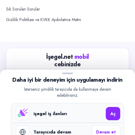
Sık Sorulan Sorular
Gizlilik Politikası ve KVKK Aydınlatma Metni
İşegel.net
mobil
cebinizde
Güncel iş ilanlarını takip edin, işverenlerle hızlıca
Daha iyi bir deneyim için uygulamayı indirin
iletişime geçin.
İsterseniz şimdilik tarayıcıda da kullanmaya devam
App Store
Google Play
edebilirsiniz.
işegel iş ilanları
Aç
Tarayıcıda devam
Devam et
©
2026
işegel.net. Tüm hakları saklıdır.