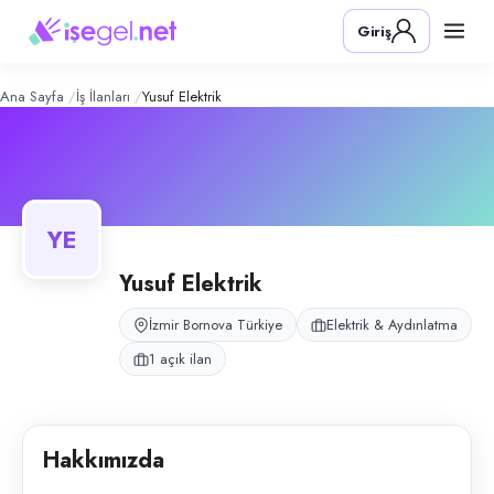
Yusuf Elektrik
– Şirket Profili
Konum:
Bornova, İzmir
Giriş
Yusuf Elektrik, Bornova, İzmir bölgesinde elektrik & aydınlatma alanında
Açık pozisyonlar
Elektrik Ustası
Ana Sayfa
İş İlanları
Yusuf Elektrik
YE
Yusuf Elektrik
İzmir Bornova Türkiye
Elektrik & Aydınlatma
1 açık ilan
Hakkımızda