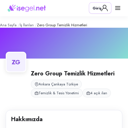
ZERO Group Temizlik Hizmetleri
– Şi
Konum:
Çankaya, Ankara
Giriş
ZERO Group, Ankara genelinde okul mutfağı, kır bahçesi, spor salonu v
Açık pozisyonlar
Kır Bahçesi Personeli (Bay)
Bina Temizlik Personeli (Bay)
Ana Sayfa
İş İlanları
Zero Group Temizlik Hizmetleri
Temizlik Personeli (Bayan)
Bulaşıkçı
ZG
Zero Group Temizlik Hizmetleri
Ankara Çankaya Türkiye
Temizlik & Tesis Yönetimi
4 açık ilan
Hakkımızda