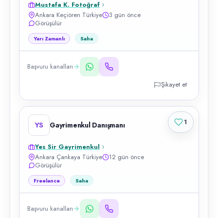
Mustafa K. Fotoğraf
Ankara Keçiören Türkiye
3 gün önce
Görüşülür
Yarı Zamanlı
Saha
Başvuru kanalları
Şikayet et
1
YS
Gayrimenkul Danışmanı
Yes Sir Gayrimenkul
Ankara Çankaya Türkiye
12 gün önce
Görüşülür
Freelance
Saha
Başvuru kanalları