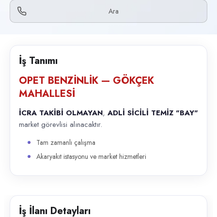
Başvuru kanalları
Ara
Telefon
İlan açıklaması
OPET BENZİNLİK — GÖKÇEK MAHALLESİ İCRA TAKİBİ OLMAYAN , ADLİ SİCİ
İş Tanımı
OPET BENZİNLİK — GÖKÇEK
MAHALLESİ
İCRA TAKİBİ OLMAYAN
,
ADLİ SİCİLİ TEMİZ
"BAY"
market görevlisi alınacaktır.
Tam zamanlı çalışma
Akaryakıt istasyonu ve market hizmetleri
İş İlanı Detayları