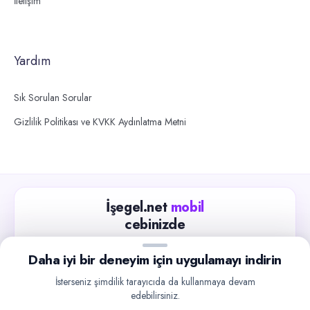
İletişim
Yardım
Sık Sorulan Sorular
Gizlilik Politikası ve KVKK Aydınlatma Metni
İşegel.net
mobil
cebinizde
Güncel iş ilanlarını takip edin, işverenlerle hızlıca
Daha iyi bir deneyim için uygulamayı indirin
iletişime geçin.
İsterseniz şimdilik tarayıcıda da kullanmaya devam
App Store
Google Play
edebilirsiniz.