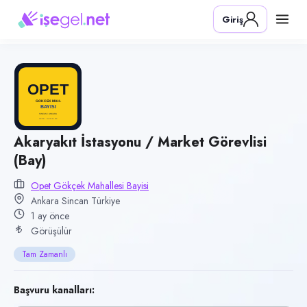
Pozisyon
Giriş
Akaryakıt İstasyonu / Market Görevlisi (Bay)
Firma
OPET Gökçek Mahallesi Bayisi
Kategori
Satış & Pazarlama
Konum
Akaryakıt İstasyonu / Market Görevlisi
(Bay)
Sincan, Ankara
Çalışma şekli
Opet Gökçek Mahallesi Bayisi
Ankara Sincan Türkiye
Tam Zamanlı · Ofis
1 ay önce
Yayın tarihi
Görüşülür
25 Haziran 2026
Tam Zamanlı
Son geçerlilik
23 Eylül 2026
Başvuru kanalları: