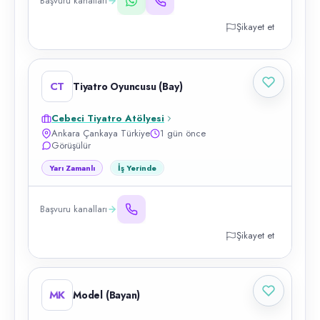
Başvuru kanalları
Şikayet et
CT
Tiyatro Oyuncusu (Bay)
Cebeci Tiyatro Atölyesi
Ankara Çankaya Türkiye
1 gün önce
Görüşülür
Yarı Zamanlı
İş Yerinde
Başvuru kanalları
Şikayet et
MK
Model (Bayan)