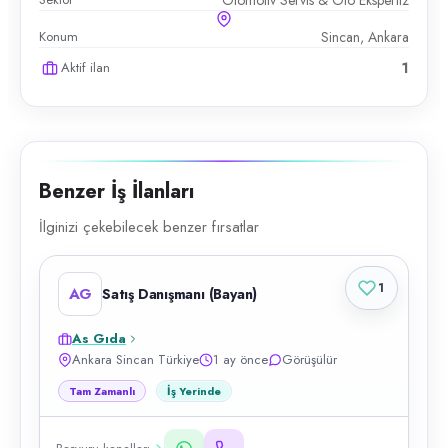
Otomotiv Servis & Oto Ekspertiz
Konum
Sincan, Ankara
Aktif ilan
1
Benzer İş İlanları
İlginizi çekebilecek benzer fırsatlar
1
AG
Satış Danışmanı (Bayan)
As Gıda
Ankara Sincan Türkiye
1 ay önce
Görüşülür
Tam Zamanlı
İş Yerinde