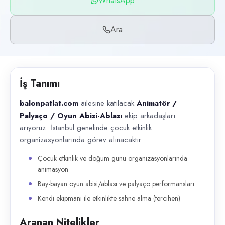
WhatsApp
Başvuru kanalları
WhatsApp, Telefon
Ara
İlan açıklaması
balonpatlat.com ailesine katılacak Animatör / Palyaço / Oyun Abisi-Abla
İş Tanımı
balonpatlat.com
ailesine katılacak
Animatör /
Palyaço / Oyun Abisi-Ablası
ekip arkadaşları
arıyoruz. İstanbul genelinde çocuk etkinlik
organizasyonlarında görev alınacaktır.
Çocuk etkinlik ve doğum günü organizasyonlarında
animasyon
Bay-bayan oyun abisi/ablası ve palyaço performansları
Kendi ekipmanı ile etkinlikte sahne alma (tercihen)
Aranan Nitelikler