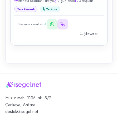
İstanbul Üsküdar Türkiye
9 gün önce
Görüşülür
Tam Zamanlı
İş Yerinde
Başvuru kanalları
Şikayet et
Huzur mah. 1135. sk. 5/2
Çankaya, Ankara
destek@isegel.net