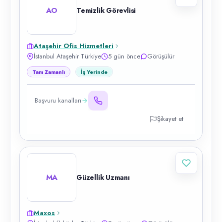
AO
Temizlik Görevlisi
Ataşehir Ofis Hizmetleri
İstanbul Ataşehir Türkiye
5 gün önce
Görüşülür
Tam Zamanlı
İş Yerinde
Başvuru kanalları
Şikayet et
MA
Güzellik Uzmanı
Maxos