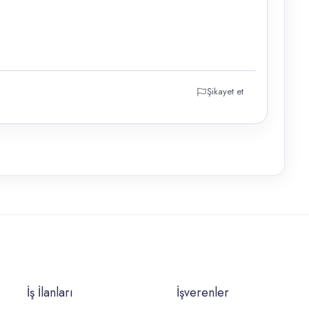
Şikayet et
İş İlanları
İşverenler