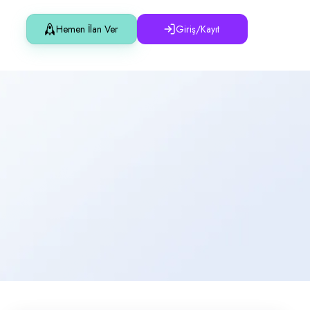
Hemen İlan Ver
Giriş/Kayıt