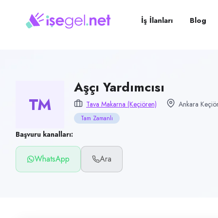
Pozisyon
Aşçı Yardımcısı
İş İlanları
Blog
Firma
Tava Makarna (Keçiören)
Kategori
Yiyecek & İçecek (Restoran/Cafe)
Aşçı Yardımcısı
TM
Konum
Tava Makarna (Keçiören)
Ankara Keçiör
Keçiören, Ankara
Tam Zamanlı
Çalışma şekli
Başvuru kanalları:
Tam Zamanlı · Ofis
WhatsApp
Ara
Yayın tarihi
1 Temmuz 2026
Son geçerlilik
29 Eylül 2026