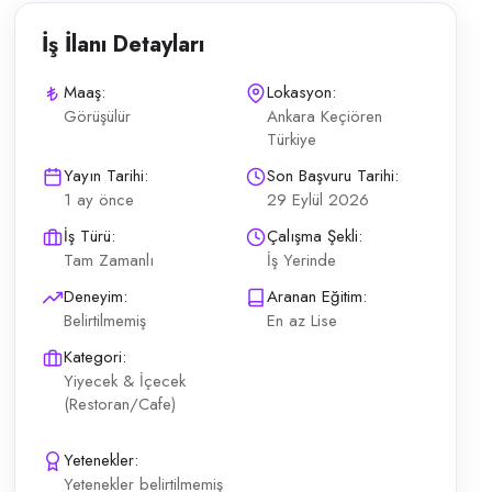
İş İlanı Detayları
Maaş:
Lokasyon:
Görüşülür
Ankara Keçiören
Türkiye
oruz. Aranan Özellikler 18-30 yaş arası Enerjik ve güler yüzlü Temi
Yayın Tarihi:
Son Başvuru Tarihi:
1 ay önce
29 Eylül 2026
İş Türü:
Çalışma Şekli:
Tam Zamanlı
İş Yerinde
Deneyim:
Aranan Eğitim:
Belirtilmemiş
En az Lise
Kategori:
Yiyecek & İçecek
(Restoran/Cafe)
Yetenekler:
Yetenekler belirtilmemiş