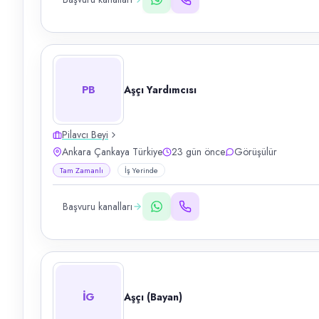
PB
Aşçı Yardımcısı
Pilavcı Beyi
Ankara Çankaya Türkiye
23 gün önce
Görüşülür
Tam Zamanlı
İş Yerinde
Başvuru kanalları
İG
Aşçı (Bayan)