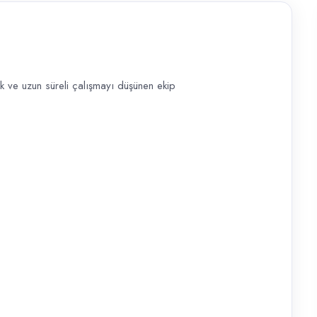
k ve uzun süreli çalışmayı düşünen ekip
 öğrenmeye açık ve uzun süreli çalışmayı düşünen ekip arkadaşı arıy