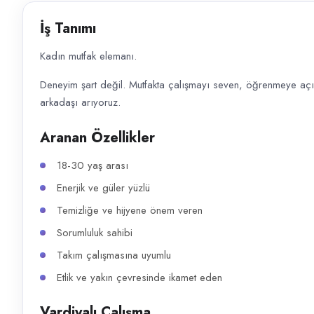
Başvuru kanalları
İş Tanımı
WhatsApp, Telefon
Kadın mutfak elemanı.
İlan açıklaması
Deneyim şart değil. Mutfakta çalışmayı seven, öğrenmeye açı
Kadın mutfak elemanı. Deneyim şart değil. Mutfakta çalışmayı seven,
arkadaşı arıyoruz.
Aranan Özellikler
18-30 yaş arası
Enerjik ve güler yüzlü
Temizliğe ve hijyene önem veren
Sorumluluk sahibi
Takım çalışmasına uyumlu
Etlik ve yakın çevresinde ikamet eden
Vardiyalı Çalışma