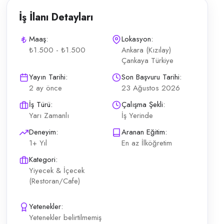
İş İlanı Detayları
Maaş:
Lokasyon:
₺1.500 - ₺1.500
Ankara (Kızılay)
Çankaya Türkiye
saati 8.5 saat Ücret 1.500 TL Sinek kaydı sakal tıraşı zorunludur
Yayın Tarihi:
Son Başvuru Tarihi:
2 ay önce
23 Ağustos 2026
İş Türü:
Çalışma Şekli:
Yarı Zamanlı
İş Yerinde
Deneyim:
Aranan Eğitim:
1+ Yıl
En az İlköğretim
Kategori:
Yiyecek & İçecek
(Restoran/Cafe)
Yetenekler:
Yetenekler belirtilmemiş