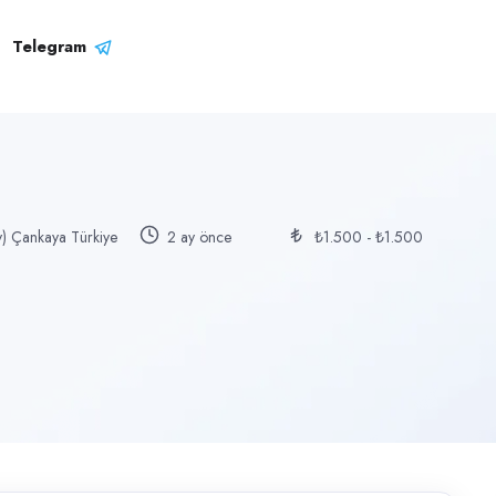
Telegram
y) Çankaya Türkiye
2 ay önce
₺1.500 - ₺1.500