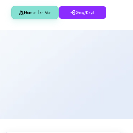
Hemen İlan Ver
Giriş/Kayıt