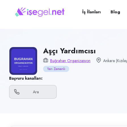
Pozisyon
Aşçı Yardımcısı
İş İlanları
Blog
Firma
Buğrahan Organizasyon
Kategori
Yiyecek & İçecek (Restoran/Cafe)
Aşçı Yardımcısı
Konum
Buğrahan Organizasyon
Ankara (Kızıla
Çankaya, Ankara (Kızılay)
Yarı Zamanlı
Çalışma şekli
Başvuru kanalları:
Yarı Zamanlı · Ofis
Ara
Yayın tarihi
25 Mayıs 2026
Son geçerlilik
23 Ağustos 2026