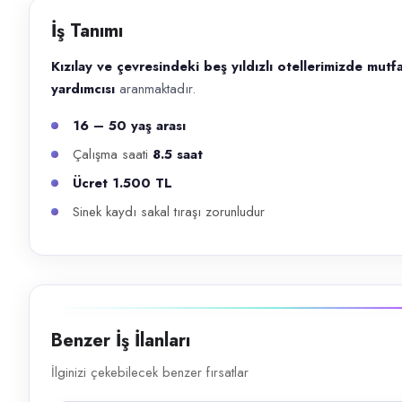
Başvuru kanalları
İş Tanımı
Telefon
Kızılay ve çevresindeki beş yıldızlı otellerimizde mut
İlan açıklaması
yardımcısı
aranmaktadır.
Kızılay ve çevresindeki beş yıldızlı otellerimizde mutfak bölümünde ex
16 – 50 yaş arası
Çalışma saati
8.5 saat
Ücret 1.500 TL
Sinek kaydı sakal tıraşı zorunludur
Benzer İş İlanları
İlginizi çekebilecek benzer fırsatlar