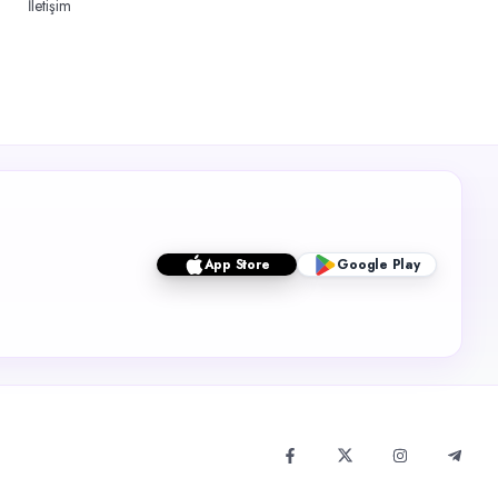
İletişim
App Store
Google Play