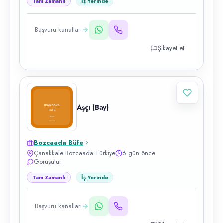
Tam Zamanlı
İş Yerinde
Başvuru kanalları
Şikayet et
Aşçı (Bay)
Bozcaada Büfe
Çanakkale Bozcaada Türkiye
6 gün önce
Görüşülür
Tam Zamanlı
İş Yerinde
Başvuru kanalları