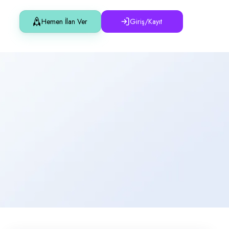
Hemen İlan Ver
Giriş/Kayıt