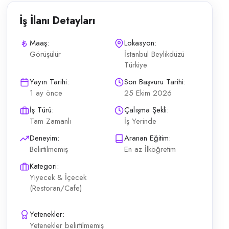
İş İlanı Detayları
Maaş:
Lokasyon:
Görüşülür
İstanbul Beylikdüzü
Türkiye
ranında aşçı ile beraber günlük pilav ve 10 çeşit reçeteleri belli yem
Yayın Tarihi:
Son Başvuru Tarihi:
1 ay önce
25 Ekim 2026
İş Türü:
Çalışma Şekli:
Tam Zamanlı
İş Yerinde
Deneyim:
Aranan Eğitim:
Belirtilmemiş
En az İlköğretim
Kategori:
Yiyecek & İçecek
(Restoran/Cafe)
Yetenekler:
Yetenekler belirtilmemiş