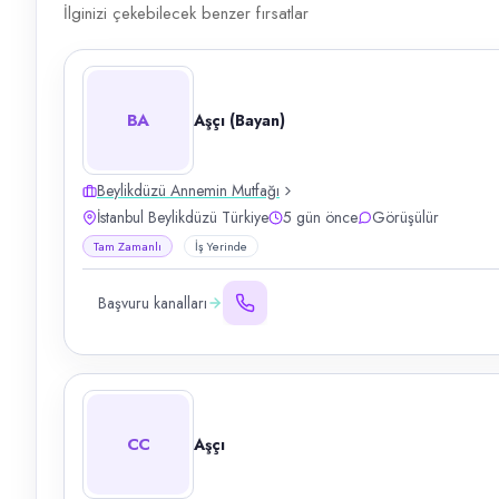
İlginizi çekebilecek benzer fırsatlar
BA
Aşçı (Bayan)
Beylikdüzü Annemin Mutfağı
İstanbul Beylikdüzü Türkiye
5 gün önce
Görüşülür
Tam Zamanlı
İş Yerinde
Başvuru kanalları
CC
Aşçı