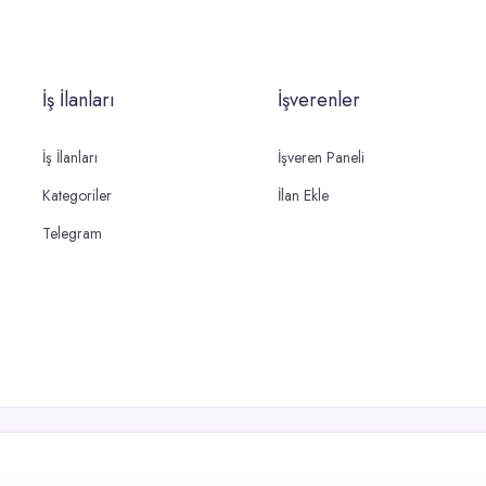
İş İlanları
İşverenler
İş İlanları
İşveren Paneli
Kategoriler
İlan Ekle
Telegram