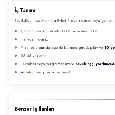
Başvuru kanalları
İş Tanımı
Telefon
Beylikdüzü İhlas Marmara Evleri 2 civarı oturan veya gelebile
İlan açıklaması
Çalışma saatleri: Sabah 09:00 – akşam 19:00
Beylikdüzü İhlas Marmara Evleri 2 civarı oturan veya gelebilecek. Çalı
Haftada 1 gün izin
Pilav restoranında aşçı ile beraber günlük pilav ve
10 çe
25-45 yaş arası
Tecrübeli veya yetiştirilmek üzere
erkek aşçı yardımcısı
Ayrıntılar yüz yüze konuşulacaktır
Benzer İş İlanları