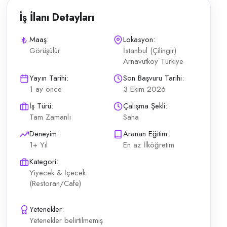
İş İlanı Detayları
Maaş:
Lokasyon:
Görüşülür
İstanbul (Çilingir)
Arnavutköy Türkiye
seçenekleri Aranan özellikler Etik, hijyenik, saygılı ve hızlı çalışma
Yayın Tarihi:
Son Başvuru Tarihi:
1 ay önce
3 Ekim 2026
İş Türü:
Çalışma Şekli:
Tam Zamanlı
Saha
Deneyim:
Aranan Eğitim:
1+ Yıl
En az İlköğretim
Kategori:
Yiyecek & İçecek
(Restoran/Cafe)
Yetenekler:
Yetenekler belirtilmemiş