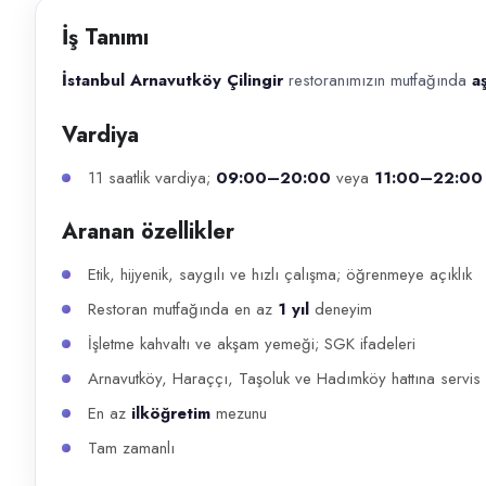
Başvuru kanalları
İş Tanımı
WhatsApp, Telefon
İstanbul Arnavutköy Çilingir
restoranımızın mutfağında
a
İlan açıklaması
Vardiya
İstanbul Arnavutköy Çilingir restoranımızın mutfağında aşçı yardımcıs
11 saatlik vardiya;
09:00–20:00
veya
11:00–22:00
Aranan özellikler
Etik, hijyenik, saygılı ve hızlı çalışma; öğrenmeye açıklık
Restoran mutfağında en az
1 yıl
deneyim
İşletme kahvaltı ve akşam yemeği; SGK ifadeleri
Arnavutköy, Haraççı, Taşoluk ve Hadımköy hattına servis 
En az
ilköğretim
mezunu
Tam zamanlı