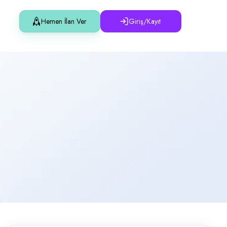
Hemen İlan Ver
Giriş/Kayıt