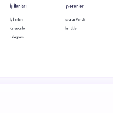
İş İlanları
İşverenler
İş İlanları
İşveren Paneli
Kategoriler
İlan Ekle
Telegram