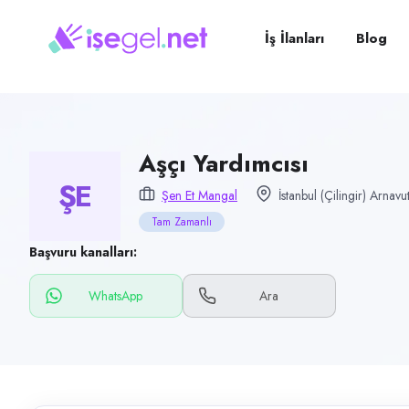
Pozisyon
Aşçı Yardımcısı
İş İlanları
Blog
Firma
Şen Et Mangal
Kategori
Yiyecek & İçecek (Restoran/Cafe)
Aşçı Yardımcısı
ŞE
Konum
Şen Et Mangal
İstanbul (Çilingir) Arnav
Arnavutköy, İstanbul (Çilingir)
Tam Zamanlı
Çalışma şekli
Başvuru kanalları:
Tam Zamanlı
WhatsApp
Ara
Yayın tarihi
5 Temmuz 2026
Son geçerlilik
3 Ekim 2026