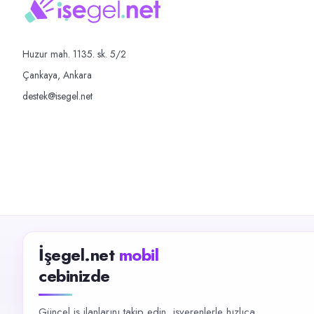
Huzur mah. 1135. sk. 5/2
Çankaya, Ankara
destek@isegel.net
İşegel.net
mobil
cebinizde
Güncel iş ilanlarını takip edin, işverenlerle hızlıca