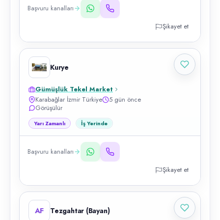
Başvuru kanalları
Şikayet et
Kurye
Gümüşlük Tekel Market
Karabağlar İzmir Türkiye
5 gün önce
Görüşülür
Yarı Zamanlı
İş Yerinde
Başvuru kanalları
Şikayet et
AF
Tezgahtar (Bayan)