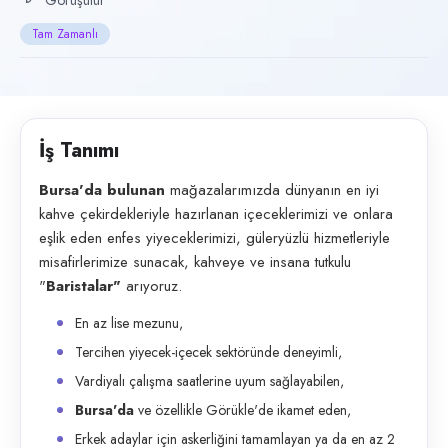
Görüşülür
Başvuru kanalları
Tam Zamanlı
Telefon, Web sitesi, E-posta
İlan açıklaması
Bursa&#39;da&nbsp;bulunan&nbsp; mağazalarımızda&nbsp;dünyanın&nb
İş Tanımı
Bursa'da bulunan
mağazalarımızda dünyanın en iyi
kahve çekirdekleriyle hazırlanan içeceklerimizi ve onlara
eşlik eden enfes yiyeceklerimizi, güleryüzlü hizmetleriyle
misafirlerimize sunacak, kahveye ve insana tutkulu
"
Baristalar"
arıyoruz.
En az lise mezunu,
Tercihen yiyecek-içecek sektöründe deneyimli,
Vardiyalı çalışma saatlerine uyum sağlayabilen,
Bursa'da
ve özellikle Görükle'de ikamet eden,
Erkek adaylar için askerliğini tamamlayan ya da en az 2