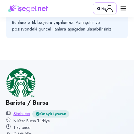
Pozisyon
Giriş
Barista / Bursa
Bu ilanın başvuru süresi sona ermiştir
Bu ilana artık başvuru yapılamaz. Aynı şehir ve
Firma
pozisyondaki güncel ilanlara aşağıdan ulaşabilirsiniz.
Starbucks
Kategori
Yiyecek & İçecek (Restoran/Cafe)
Konum
Bursa, Nilüfer
Çalışma şekli
Tam Zamanlı · Ofis
Yayın tarihi
Barista / Bursa
12 Haziran 2026
Starbucks
Onaylı İşveren
Son geçerlilik
Nilüfer Bursa Türkiye
12 Temmuz 2026
1 ay önce